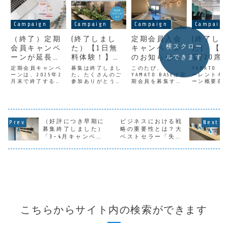
Campaign
Campaign
Campaign
Campaig
（終了）定期
(終了しまし
定期会員入会
(終了し
横スクロー
会員キャンペ
た）【1日無
キャンペーン
た) 【
ーンが延長に
料体験！】
のお知らせ
室/20席
ルできます
なりました
YAMATO BASE
リーレン
定期会員キャンペ
募集は終了しまし
このたび、
YAMATO B
ーンは、2025年2
を体験利用で
た。たくさんのご
YAMATO BASEは定
ャンペー
ーレントキ
月末で終了する予
参加ありがとうご
期会員を募集する
ーン概要奈
きる第2弾キ
ン-12/20
定でしたが、好評
ざいます。2022年
キャンペーンをス
新しいコワ
ャンペーン実
START
につき5月末までに
３月15日に奈良駅
タートします。一
グスペース
延長することが決
前エリアにコワー
番の目玉は、大和
「YAMATO 
施
定しました。 期
キングスペース
西大寺店が使いや
のオープン
間：2025年5月31
「YAMATO BASE」
すくなることで
まして、先
日まで 対象プラ
（好評につき早期に
がオープンしまし
ビジネスにおける戦
す。それは、新た
屋限定のレ
ン：奈良
た。 YAMATO
に設定した「ビジ
オフィス・
募集終了しました）
略の重要性とは？大
店 ・・・ビジネ
BASE の詳細はこ
ネスプラン」で
ルデスクフ
「3-4月キャンペー
ベストセラー「失敗
スプラン・デイタ
ちらからエントリ
す。奈良店同様、
ントキャン
ン!ドロップイン会員
の本質」より
イムプラン西大寺
ーはこちら
大和西大寺店の定
を開始いた
プラン(従量課金
店・・・ビジネス
YAMATO B...
期会員のスタンダ
す。募集期
制）09:00-20:00
プラン法人の...
ードなプランと
０２...
￥0」
し...
こちらからサイト内の検索ができます