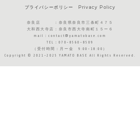
プライバシーポリシー Privacy Policy
奈良店 ：奈良県奈良市三条町４７５
大和西大寺店：奈良市西大寺南町１５ー６
​mail：contact@yamatobase.com
TEL：070-8560-8509
（受付時間：月ー金 9:00-18:00）
Copyright © 2021-2025 YAMATO BASE All Rights Reserved.