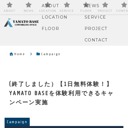
ABOUT
NEWS
ABOUT
NEWS
LOCATION
SERVICE
FLOOR
PROJECT
CONTA
LOCATION
SERVICE
FLOOR
PROJECT
CONTACT
Home
Campaign
(終了しました）【1日無料体験！】
YAMATO BASEを体験利用できるキャ
ンペーン実施
Campaign