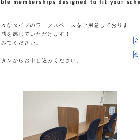
ible memberships designed to fit your sch
った様々なタイプのワークスペースをご用意しておりま
得感を感じていただけます！
会
てみてください。
会
ボタンからお申し込みください。