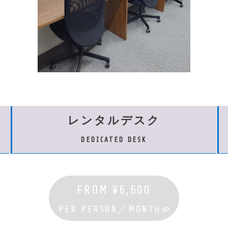
レンタルデスク
DEDICATED DESK
FROM ¥6,600
PER PERSON／MONTH