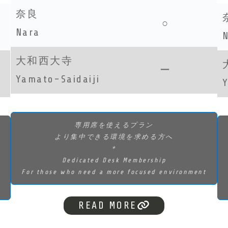
奈良
○
Nara
大和西大寺
ー
Yamato-Saidaiji
専用席を使えるプラン
より集中できる環境を求める方へ
＊
Dedicated Desk Membership
For those who need a more focused environment
READ MORE