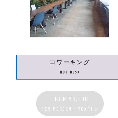
コワーキング
HOT DESK
FROM
¥3,300
PER PERSON／MONTH