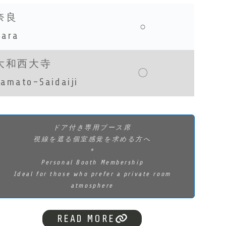
奈良
○
Nara
大和西大寺
〇
Yamato-Saidaiji
ドア付き専用ブース席
視線を遮る個室感覚を求める方へ
＊
Personal Booth Membership
Ideal for those who prefer a private room
atmosphere
READ MORE