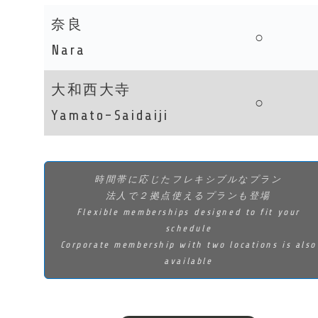
奈良
○
Nara
大和西大寺
○
Yamato-Saidaiji
時間帯に応じたフレキシブルなプラン
法人で２拠点使えるプランも登場
Flexible memberships designed to fit your
schedule
Corporate membership with two locations is also
available