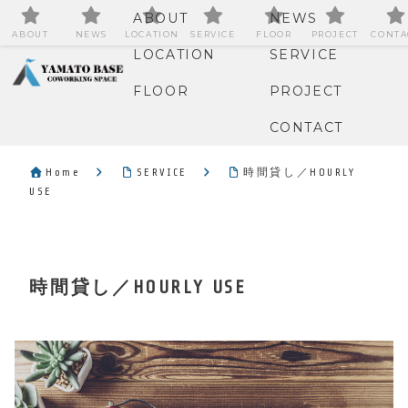
ABOUT
NEWS
ABOUT
NEWS
LOCATION
SERVICE
FLOOR
PROJECT
CONTA
LOCATION
SERVICE
FLOOR
PROJECT
CONTACT
Home
SERVICE
時間貸し／HOURLY
USE
時間貸し／HOURLY USE