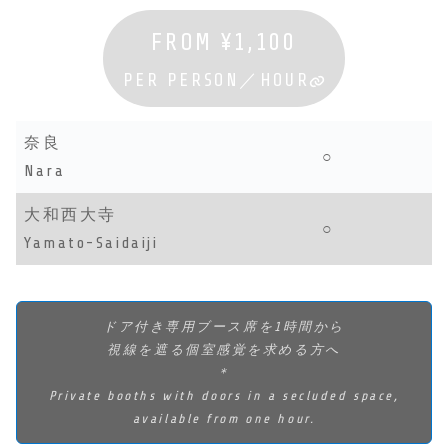
FROM ¥
1,100
PER PERSON／HOUR
奈良
○
Nara
大和西大寺
○
Yamato-Saidaiji
ドア付き専用ブース席を1時間から
視線を遮る個室感覚を求める方へ
＊
Private booths with doors in a secluded space,
available from one hour.