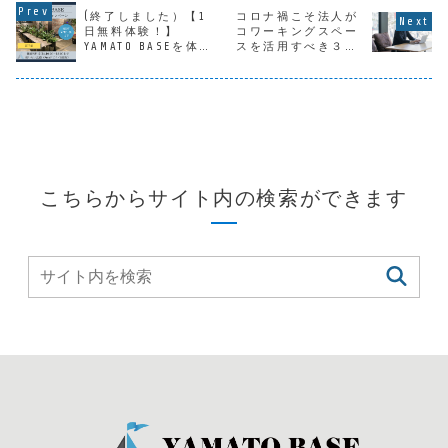
「Re就活」を運営
スの方が使う場
が、この２年間は
聞の選択を
(終了しました）【1
コロナ禍こそ法人が
する学情の調査に
所」皆さんの中に
かつてないほど大
うになりま
日無料体験！】
コワーキングスペー
よると、コロナ禍
はそんな風に捉え
きな変化がありま
しかしこれ
YAMATO BASEを体
スを活用すべき３つ
で最も重視する点
ている人はいませ
したね。あらゆる
まできっか
は、「テレワーク
んでしょうか？い
業種、業界がコロ
ぎず、今日
験利用できるキャン
の理由
など場所を選ばな
えいえ、そんなこ
ナウイルスの影響
として新卒
ペーン実施
い働き方ができ...
とはありません！
を受け、世界、人
在り方が見
コワー...
類は一...
よう...
こちらからサイト内の検索ができます