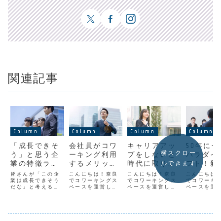
関連記事
Column
Column
Column
Column
「成長できそ
会社員がコワ
キャリアアッ
50年に
横スクロー
う」と思う企
ーキング利用
プをしないと
パラダイ
業の特徴ラン
するメリット
時代に取り残
フト！新
ルできます
キング第１位
や使い方
される理由
用はなく
皆さんが「この企
こんにちは！奈良
こんにちは！奈良
こんにちは
「テレワーク
業は成長できそう
でコワーキングス
でコワーキングス
る！？
でコワーキ
だな」と考える基
ペースを運営して
ペースを運営して
ペースを運
など場所を選
準は何でしょう
いる
いる
いる
ばない働き方
か？「成長できそ
「YAMATOBASE」
「YAMATOBASE」
「YAMATOB
う」と思う企業の
です。「コワーキ
です。時代の変化
です。コロ
ができる」
特徴は？──20代
ングスペースは自
が年々早まってき
多くの企業
向けの転職サイト
営業やフリーラン
たと言われます
中止という