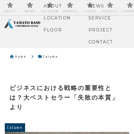
ABOUT
NEWS
ABOUT
NEWS
LOCATION
SERVICE
FLOOR
PROJECT
CONTA
LOCATION
SERVICE
FLOOR
PROJECT
CONTACT
Home
Column
ビジネスにおける戦略の重要性と
は？大ベストセラー「失敗の本質」
より
Column