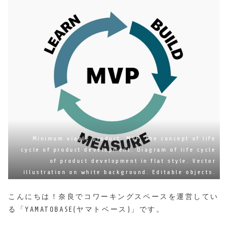
Minimum viable product. MVP. The concept of life
cycle of product development. Diagram of life cycle
of product development in flat style. Vector
illustration on white background. Editable objects.
こんにちは！奈良でコワーキングスペースを運営してい
る「YAMATOBASE(ヤマトベース)」です。