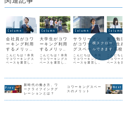
関連記事
Column
Column
Column
Column
会社員がコワ
大学生がコワ
サラリーマン
家で勉強
横スクロー
ーキング利用
ーキング利用
がコワーキン
より生産
するメリット
するメリット
グスペースを
上/高校
ルできます
や使い方
や使い方
使うメリット
ーキング
こんにちは！奈良
こんにちは！奈良
こんにちは！奈良
こんにちは
でコワーキングス
でコワーキングス
でコワーキングス
用方法
でコワーキ
ペースを運営して
ペースを運営して
ペースを運営して
ペースを運
いる
いる
いる
いる
「YAMATOBASE」
「YAMATOBASE」
「YAMATOBASE」
「YAMATOB
です。「コワーキ
です。大学生は人
です。コワーキン
です。「高
ングスペースは自
生のモラトリアム
グスペースという
コワーキン
営業やフリーラン
の時期と呼ばれる
言葉を聞いたこと
ースなんて
スの方が使う場
新時代の働き方、ワ
ことが多く、高校
はありませんか？
の？」確か
コワーキングスペー
所」皆さんの中に
までは画一的な教
ここ10年の間に雑
生がコワー
ークライフインテグ
スのメリット￼
はそんな風に捉え
育を受ける一方で
誌やテレビで取り
スペースを
レーションとは？￼
ている人はいませ
多くの自由な時間
上げられる事も多
とはまだま
んでしょうか？い
が与えられます。
く「利用したこと
ンダードに
えいえ、そんなこ
そしてその「自
はないけど名前は
ておりませ
とはありません！
由」を何に割くか
知っている」とい
かし僕が実
コワー...
で「自...
う...
ワーキ...