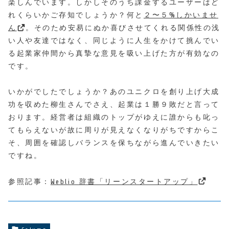
楽しんでいます。しかしそのうち課金するユーザーはど
れくらいかご存知でしょうか？何と
２〜５%しかいませ
ん
。そのため安易にぬか喜びさせてくれる関係性の浅
い人や友達ではなく、同じように人生をかけて挑んでい
る起業家仲間から真摯な意見を吸い上げた方が有効なの
です。
いかがでしたでしょうか？あのユニクロを創り上げ大成
功を収めた柳生さんでさえ、起業は１勝９敗だと言って
おります。経営者は組織のトップがゆえに誰からも叱っ
てもらえないが故に周りが見えなくなりがちですからこ
そ、周囲を確認しバランスを保ちながら進んでいきたい
ですね。
参照記事：
Weblio 辞書「リーンスタートアップ」