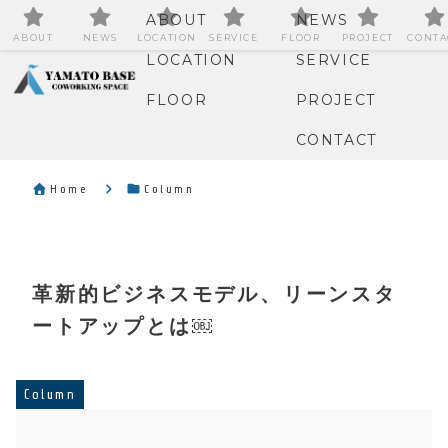
ABOUT
NEWS
ABOUT
NEWS
LOCATION
SERVICE
FLOOR
PROJECT
CONTA
LOCATION
SERVICE
FLOOR
PROJECT
CONTACT
Home
Column
革新的ビジネスモデル、リーンスタ
ートアップとは￼
Column