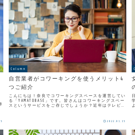
Column
自営業者がコワーキングを使うメリット4
つご紹介
こんにちは！奈良でコワーキングスペースを運営してい
る「YAMATOBASE」です。皆さんはコワーキングスペー
準
スというサービスをご存じでしょうか？近年はテレビや
雑誌で取り上げられる事が多く「名前は聞いた...
学
入
25
2022.01.15