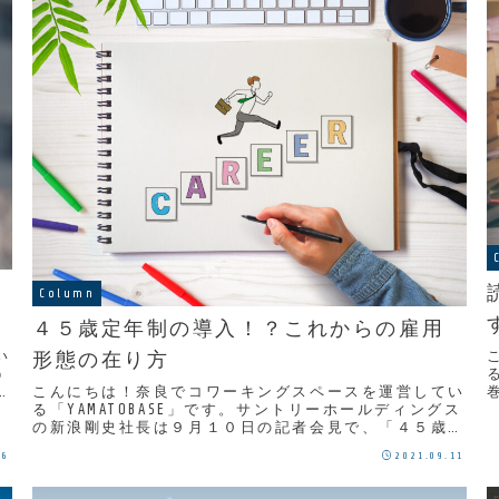
Column
４５歳定年制の導入！？これからの雇用
い
形態の在り方
う
こんにちは！奈良でコワーキングスペースを運営してい
る「YAMATOBASE」です。サントリーホールディングス
の新浪剛史社長は９月１０日の記者会見で、「４５歳定
年制を敷いて会社に頼らない姿勢が必要だ」と...
26
2021.09.11