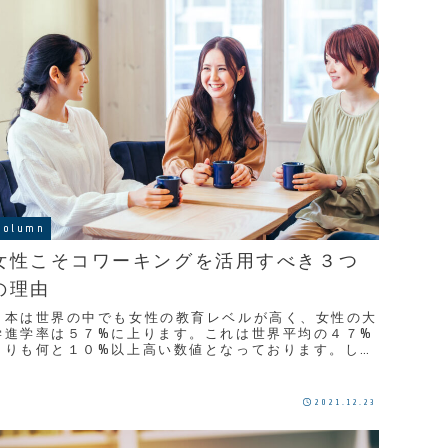
Column
女性こそコワーキングを活用すべき３つ
の理由
日本は世界の中でも女性の教育レベルが高く、女性の大
学進学率は５７%に上ります。これは世界平均の４７%
よりも何と１０%以上高い数値となっております。しか
し結婚や出産を機に家庭にしまう方も多く、税金を投
...
2021.12.23