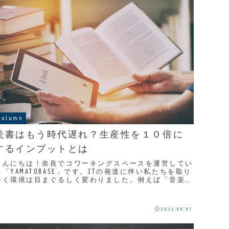
Column
読書はもう時代遅れ？生産性を１０倍に
するインプットとは
こんにちは！奈良でコワーキングスペースを運営してい
る「YAMATOBASE」です。ITの発達に伴い私たちを取り
巻く環境は目まぐるしく変わりました。例えば「音楽を
聴く」ことひとつ取り上げてもレコード→ラ...
2021.09.07