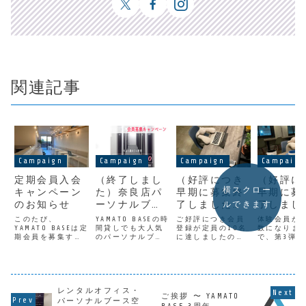
関連記事
Campaign
Campaign
Campaign
Campaig
定期会員入会
（終了しまし
（好評につき
（好評に
横スクロー
キャンペーン
た）奈良店パ
早期に募集終
早期に募
のお知らせ
ーソナルブー
了しました）
了しまし
ルできます
ス会員募集キ
5月キャンペ
た
このたび、
YAMATO BASEの時
ご好評につき会員
体験会員が
YAMATO BASEは定
ャンペーン実
間貸しでも大人気
ーン！「120
登録が定員の10名
体験利
数になりま
期会員を募集する
のパーソナルブー
に達しましたので
で、第3弾
施中!
分利用付き体
3弾キャ
キャンペーンをス
ス。ドア付きのパ
募集を終了致しま
ーンは早期
験会員プラン
ー
タートします。一
ーソナルスペース
す。たくさんの会
終了させて
番の目玉は、大和
で、天井が開いて
員登録頂きまして
す。たくさ
(従量課金制）
ン
西大寺店が使いや
いるので完全な閉
ありがとうござい
登録頂きま
09:00-20:00
すくなることで
鎖空間ではありま
ました。キャンペ
りがとうご
￥550」
「300分
す。それは、新た
レンタルオフィス・
せんが、個室感覚
ーン概要奈良市の
す。好評に
ご挨拶 〜 YAMATO
に設定した「ビジ
でご利用いただけ
新しいコワーキン
回第4弾キ
パーソナルブース空
付き体験