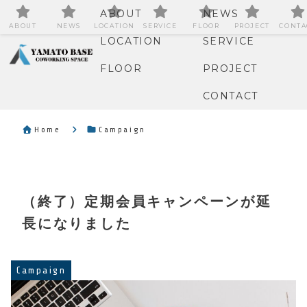
ABOUT
NEWS
ABOUT
NEWS
LOCATION
SERVICE
FLOOR
PROJECT
CONTA
LOCATION
SERVICE
FLOOR
PROJECT
CONTACT
Home
Campaign
（終了）定期会員キャンペーンが延
長になりました
Campaign