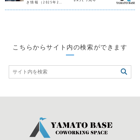
BASE 3周年
ネスプラン」で
ます。そんなパー
グスペース
ンは2022年
き情報（2025年2
プラ
す。奈良店同様、
ソナルブースを土
「YAMATO BASE」
からパワー
月）
大和西大寺店の定
日も夜間も早朝も
のオープンキャン
して開始す
期会員のスタンダ
使い倒したい！と
ペーン第２弾が好
です！！キ
(
ードなプランと
いう方...
評につき早...
ーン概...
量課金制
し...
09:00-20
￥1,100
こちらからサイト内の検索ができます