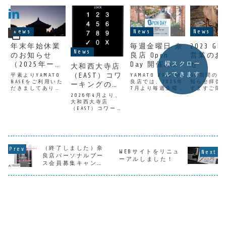
News
News
News
年末年始休業
毎週金曜日 奈
2023 G
News
のお知らせ
良店 Open
営業のお
横スクロー
（2025年ー
Day 開催のお
せ
大和西大寺店
2026年）
知らせ
ルできます
（EAST）コワ
平素よりYAMATO
YAMATO BASE 奈
GW期間の営
BASEをご利用いた
良店では、2025年
知らせ拝啓 
ーキングのス
だきましてありが
7月より毎週金曜日
すますご隆
マートロック
とうございます。
の夕方にOpen
ととお喜び
2026年4月より、
YAMATO BASEは以
Dayを開催してい
げます。平
変更のお知ら
大和西大寺店
下の期間を年末年
ます。コワーキン
別のご高配
（EAST）コワーキ
せ
始休業とさせてい
グスペースに興味
り、厚くお
ングのスマートロ
ただき、各種お問
はあるけどなかな
上げます。
ックの方式を変更
い合わせ対応業務
か使うまでに至ら
2023年のG
することが決まり
を休業いたしま
なかった、という
の営業です
ましたのでお知ら
す。ご利用いただ
方に朗報です。実
記のとおり
せいたします。ス
けない日程がござ
際に中に入ってみ
YAMATO B
（終了しました）奈
マートロックの方
WEBサイトをリニュ
いますので、ご確
て、質問もできて
常通りとな
式【従前】
良店パーソナルブー
ーアルしました！
認をお願いいた...
しまう、この...
す。4月29日
Akerun【変更後】
ス会員募集キャンペ
通常...
Remote Lock変更
ーン実施中!
日2026年4月1日
（水）テンキ...