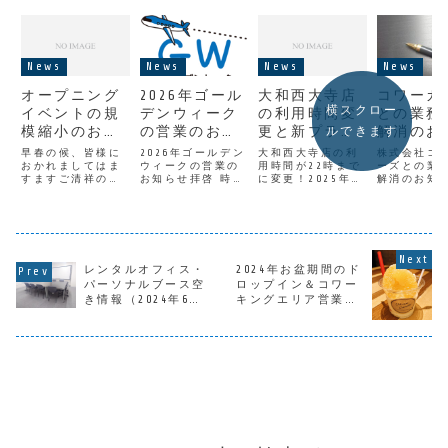
News
News
News
News
オープニング
2026年ゴール
大和西大寺店
コワーカ
横スクロー
イベントの規
デンウィーク
の利用時間変
との業務
模縮小のお知
の営業のお知
更と新プラン
解消のお
ルできます
らせ
らせ
について
せ
早春の候、皆様に
2026年ゴールデン
大和西大寺店の利
株式会社コ
おかれましてはま
ウィークの営業の
用時間が22時まで
ーズとの業
すますご清祥のこ
お知らせ拝啓 時下
に変更！2025年9
解消のお知
とお慶び申し上げ
ますますご隆盛の
月1日より、大和西
YAMATO B
ます。さて、かね
こととお喜び申し
大寺店はドロップ
株式会社コ
てよりご案内して
上げます。平素は
イン利用の可能時
ーズ（以下
おりました
格別のご高配を賜
間を延長して22時
CoWorker
「YAMATO BASEオ
り、厚くお礼申し
までとします。働
０２１（令
ープニングイベン
上げます。さて、
き方改革が導入さ
年１２月８
レンタルオフィス・
2024年お盆期間のド
ト」（３月１５日
2026年ゴールデン
れて以降、会社で
始した業務
開催）について、
ウィーク期間中、
残業はしづらいで
を、本日２
パーソナルブース空
ロップイン＆コワー
新型コロナウイル
YAMATO BASEは下
すよね。退勤後に
（令和4）
き情報（2024年6
キングエリア営業の
ス感染症が拡大し
記のとおりの営業
今日中に片付けな
３１日付で
月）
お知らせ
ている状況を受
とさせていた...
ければならない仕
ることに合
け、イベント...
事を思...
したの...