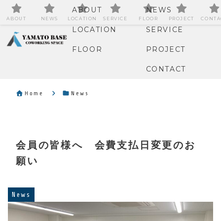
ABOUT
NEWS
ABOUT
NEWS
LOCATION
SERVICE
FLOOR
PROJECT
CONTA
LOCATION
SERVICE
FLOOR
PROJECT
CONTACT
Home
News
会員の皆様へ 会費支払日変更のお
願い
News